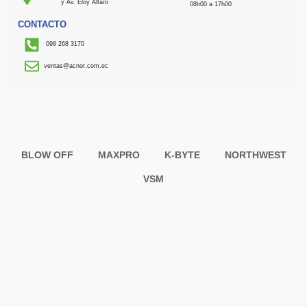
y Av. Eloy Alfaro
08h00 a 17h00
CONTACTO
098 268 3170
ventas@acnor.com.ec
BLOW OFF
MAXPRO
K-BYTE
NORTHWEST
VSM